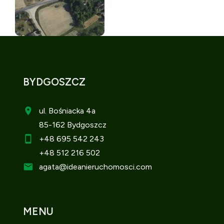
BYDGOSZCZ
ul. Bośniacka 4a
85-162 Bydgoszcz
+48 695 542 243
+48 512 216 502
agata
@ideanieruchomosci.com
MENU