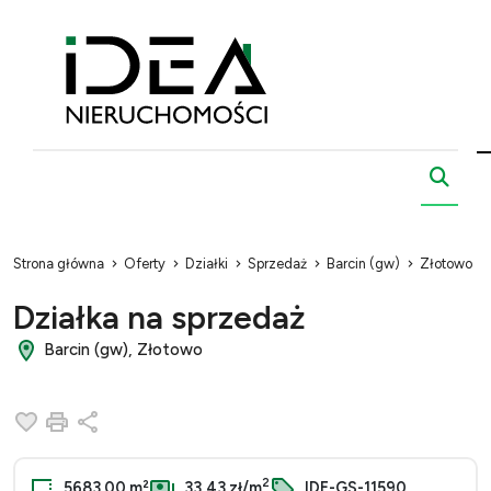
Strona główna
Oferty
Działki
Sprzedaż
Barcin (gw)
Złotowo
Działka na sprzedaż
Barcin (gw), Złotowo
Dodaj do ulubionych
Drukuj
Udostępnij
2
5683.00 m²
33,43 zł/m
IDE-GS-11590