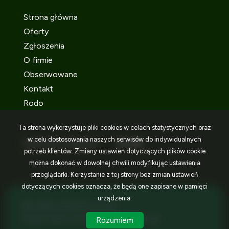
Strona główna
Oferty
Zgłoszenia
O firmie
Obserwowane
Kontakt
Rodo
Ta strona wykorzystuje pliki cookies w celach statystycznych oraz
w celu dostosowania naszych serwisów do indywidualnych
SOCIAL MEDIA
Facebook
Facebook
Facebook
potrzeb klientów. Zmiany ustawień dotyczących plików cookie
można dokonać w dowolnej chwili modyfikując ustawienia
przeglądarki. Korzystanie z tej strony bez zmian ustawień
dotyczących cookies oznacza, że będą one zapisane w pamięci
urządzenia.
IDEA NIERUCHOMOŚCI © 2026
Program dla biur nieruchomości
Galactica Virgo
Rozumiem