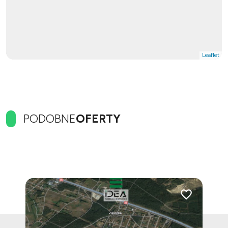
Leaflet
PODOBNE
OFERTY
Dodaj do ulubionych
Dodaj do ulubi