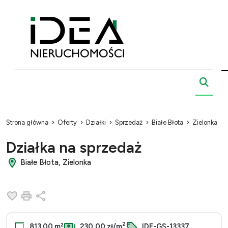
Strona główna
Oferty
Działki
Sprzedaż
Białe Błota
Zielonka
Działka na sprzedaż
Białe Błota, Zielonka
Dodaj do ulubionych
Drukuj
Udostępnij
2
813.00 m²
230,00 zł/m
IDE-GS-13337