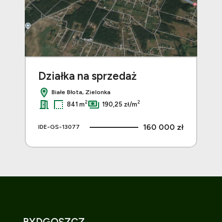
Działka na sprzedaż
Dz
Białe Błota, Zielonka
2
2
841 m
190,25 zł/m
 zł
160 000 zł
IDE-GS-13077
IDE
BYDGOSZCZ