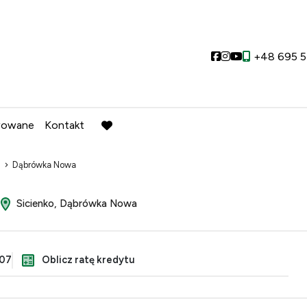
Social link
Social link
Social link
+48 695 5
wowane
Kontakt
favorite
Dąbrówka Nowa
Sicienko, Dąbrówka Nowa
607
Oblicz ratę kredytu