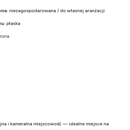
nia:
niezagospodarowana / do własnej aranżacji
nu:
płaska
dzona
na i kameralna miejscowość — idealne miejsce na