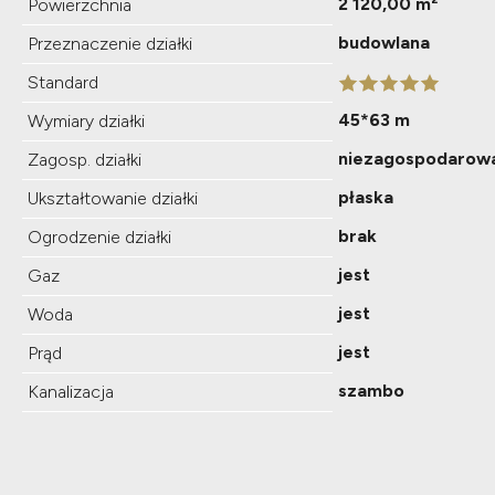
2 120,00 m²
Powierzchnia
budowlana
Przeznaczenie działki
Standard
45*63 m
Wymiary działki
niezagospodarow
Zagosp. działki
płaska
Ukształtowanie działki
brak
Ogrodzenie działki
jest
Gaz
jest
Woda
jest
Prąd
szambo
Kanalizacja