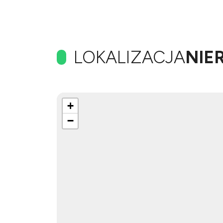
LOKALIZACJA
NIE
+
−