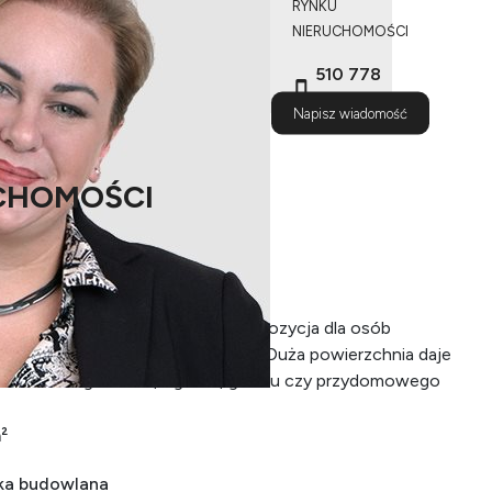
RYNKU
NIERUCHOMOŚCI
510 778
487
Napisz wiadomość
CHOMOŚCI
mości
rzchni 2120 m² to atrakcyjna propozycja dla osób
jednorodzinnego lub inwestycję. Duża powierzchnia daje
przestronnego domu, ogrodu, garażu czy przydomowego
²
ka budowlana