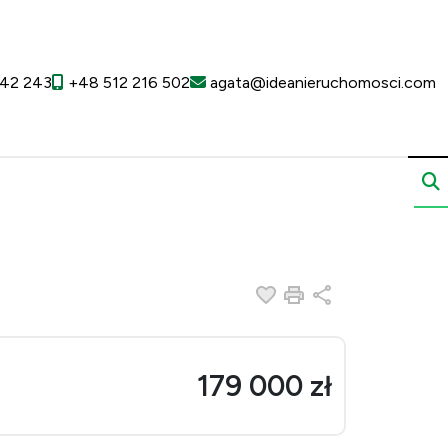
42 243
+48 512 216 502
agata@ideanieruchomosci.com
Dodaj do ulubionych
Drukuj
Udostępnij
179 000 zł