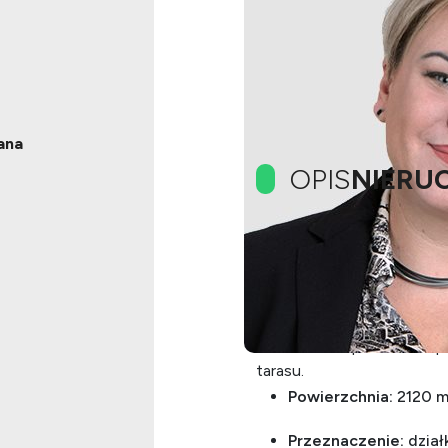
ana
OPIS
NIERU
OPIS Nierucho
Oferowana działka o powie
planujących budowę domu 
możliwość zaplanowania 
tarasu.
Powierzchnia:
2120 m
Przeznaczenie:
dział