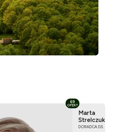
69
OFERT
Marta
Strelczuk
DORADCA DS.