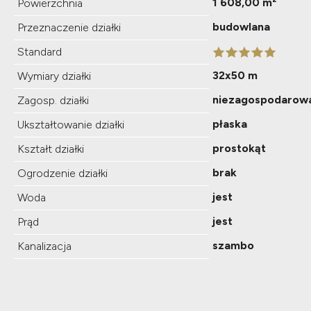
1 608,00 m²
Powierzchnia
budowlana
Przeznaczenie działki
Standard
32x50 m
Wymiary działki
niezagospodarow
Zagosp. działki
płaska
Ukształtowanie działki
prostokąt
Kształt działki
brak
Ogrodzenie działki
jest
Woda
jest
Prąd
szambo
Kanalizacja