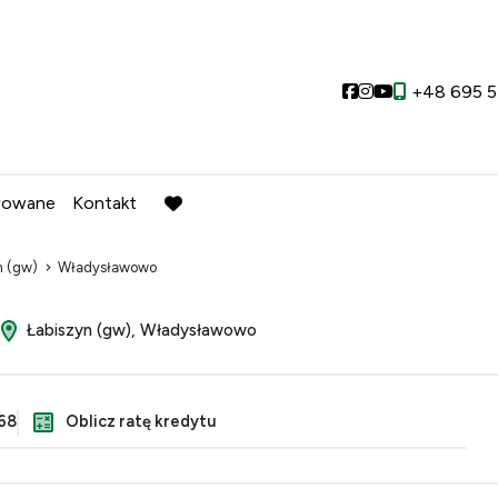
Social link
Social link
Social link
+48 695 5
wowane
Kontakt
favorite
n (gw)
Władysławowo
Łabiszyn (gw), Władysławowo
68
Oblicz ratę kredytu