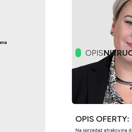
ana
OPIS
NIERU
Działka 1608m
Władysławowi
OPIS OFERTY:
Na sprzedaż atrakcyjna 