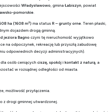
ejscowości
Władysławowo
, gmina
Łabiszyn
, powiat
jawsko-pomorskie
.
608 ha (1608 m²)
ma status
R – grunty orne
. Teren płaski,
odnym dojazdem drogą gminną.
od jeziora Bagno
czyni tę nieruchomość wyjątkowo
jsce na odpoczynek, rekreację lub przyszłą zabudowę
niu odpowiednich decyzji administracyjnych).
 dla osób ceniących
ciszę, spokój i kontakt z naturą
, a
zostać w rozsądnej odległości od miasta.
e, możliwość przyłączenia.
o z drogi gminnej utwardzonej.