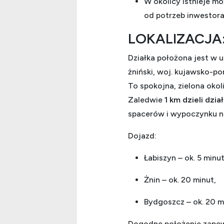
W okolicy istnieje m
od potrzeb inwestora
LOKALIZACJA
Działka położona jest w u
żniński, woj. kujawsko-po
To spokojna, zielona okol
Zaledwie
1 km dzieli dzia
spacerów i wypoczynku n
Dojazd:
Łabiszyn – ok. 5 minut
Żnin – ok. 20 minut,
Bydgoszcz – ok. 20 m
Dogodne położenie zape