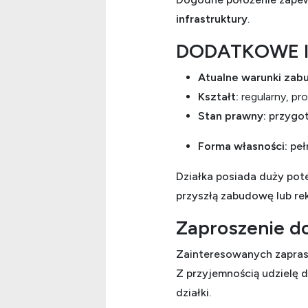
infrastruktury
.
DODATKOWE 
Atualne warunki za
Kształt:
regularny, pr
Stan prawny:
przygot
Forma własności:
peł
Działka posiada duży pote
przyszłą zabudowę lub re
Zaproszenie do
Zainteresowanych zapras
Z przyjemnością udzielę 
działki.