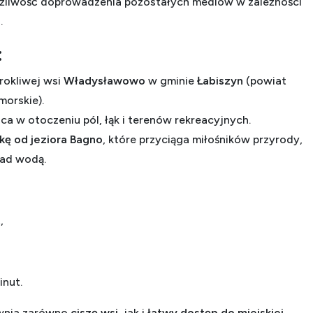
ożliwość doprowadzenia pozostałych mediów w zależności
.
:
rokliwej wsi
Władysławowo
w gminie
Łabiszyn
(powiat
morskie).
ica w otoczeniu pól, łąk i terenów rekreacyjnych.
łkę od jeziora Bagno
, które przyciąga miłośników przyrody,
ad wodą.
,
inut.
wnia zarówno
ciszę wsi
, jak i
łatwy dostęp do miejskiej