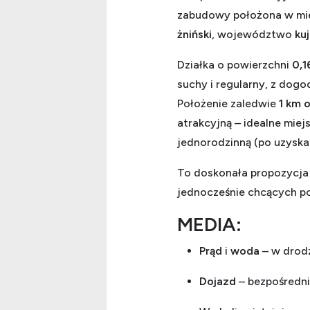
zabudowy położona w mi
żniński
, województwo
ku
Działka o powierzchni
0,1
suchy i regularny, z dog
Położenie zaledwie
1 km 
atrakcyjną – idealne mie
jednorodzinną (po uzyska
To doskonała propozycja
jednocześnie chcących po
MEDIA:
Prąd
i
woda
– w drodz
Dojazd
– bezpośredni