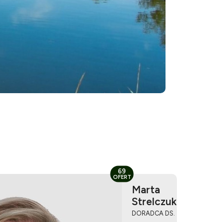
69
OFERT
Marta
Strelczuk
DORADCA DS.