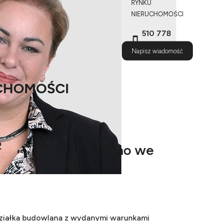
RYNKU
NIERUCHOMOŚCI
510 778
487
Napisz wiadomość
CHOMOŚCI
2
blisko jeziora Bagno we
e.
działka budowlana z wydanymi warunkami