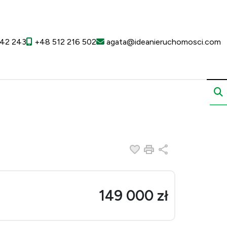
42 243
+48 512 216 502
agata@ideanieruchomosci.com
Dodaj do ulubionych
Drukuj
Udostępnij
149 000 zł