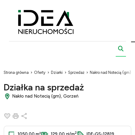
Strona główna
Oferty
Działki
Sprzedaż
Nakło nad Notecią (gm)
Działka na sprzedaż
Nakło nad Notecią (gm), Gorzeń
Dodaj do ulubionych
Drukuj
Udostępnij
2
1050.00 m²
129,00 zł/m
IDE-GS-12819