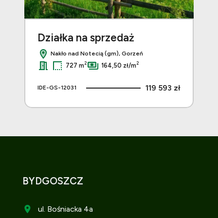
Działka na sprzedaż
Dz
Nakło nad Notecią (gm), Gorzeń
2
2
727 m
164,50 zł/m
 zł
119 593 zł
IDE-GS-12031
IDE
BYDGOSZCZ
ul. Bośniacka 4a