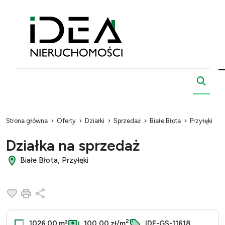
Strona główna
Oferty
Działki
Sprzedaż
Białe Błota
Przyłęki
Działka na sprzedaż
Białe Błota, Przyłęki
Dodaj do ulubionych
Drukuj
Udostępnij
2
1026.00 m²
100,00 zł/m
IDE-GS-11618