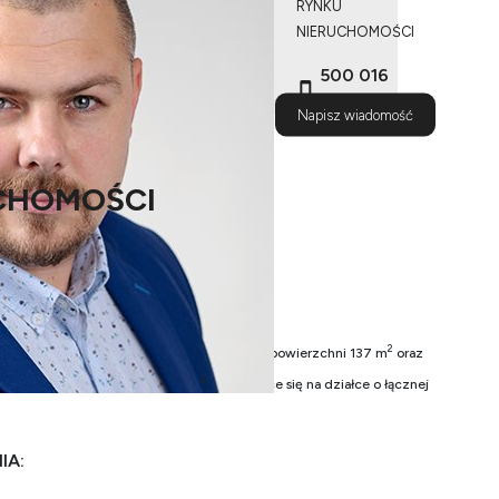
RYNKU
NIERUCHOMOŚCI
500 016
795
Napisz wiadomość
CHOMOŚCI
2
owa zabudowana budynkiem mieszkalny
m
o powierzchni 137 m
oraz
2
odarczym) o powierzchni 246 m
mieszczące się na działce o łącznej
IA: