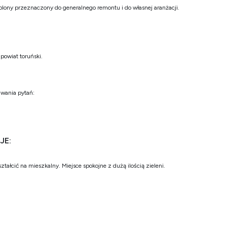
ony przeznaczony do generalnego remontu i do własnej aranżacji.
powiat toruński.
awania pytań:
JE:
łcić na mieszkalny. Miejsce spokojne z dużą ilością zieleni.