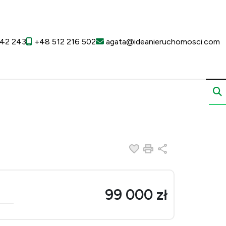
42 243
+48 512 216 502
agata@ideanieruchomosci.com
Dodaj do ulubionych
Drukuj
Udostępnij
99 000 zł