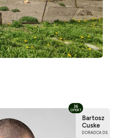
36
OFERT
Bartosz
Cuske
DORADCA DS.