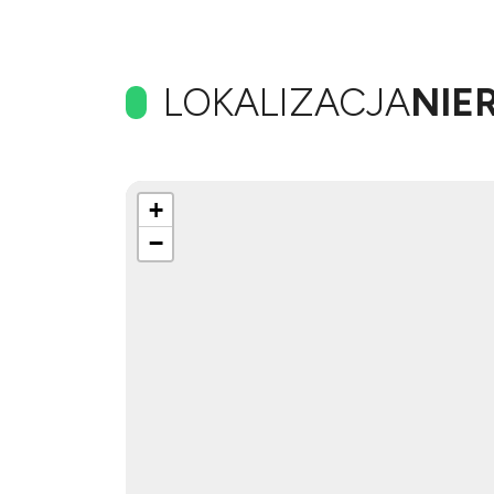
LOKALIZACJA
NIE
+
−