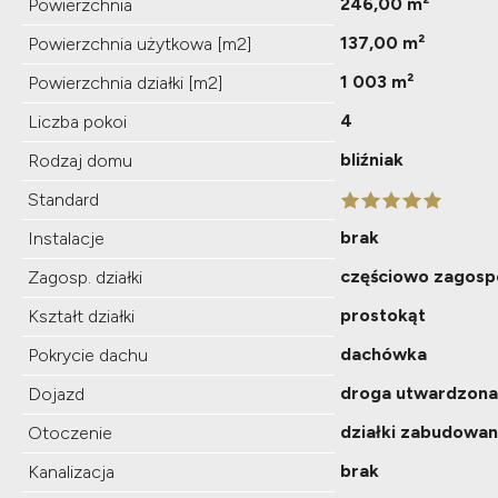
246,00 m²
Powierzchnia
137,00 m²
Powierzchnia użytkowa [m2]
1 003 m²
Powierzchnia działki [m2]
4
Liczba pokoi
bliźniak
Rodzaj domu
Standard
brak
Instalacje
częściowo zagos
Zagosp. działki
prostokąt
Kształt działki
dachówka
Pokrycie dachu
droga utwardzona
Dojazd
działki zabudowa
Otoczenie
brak
Kanalizacja