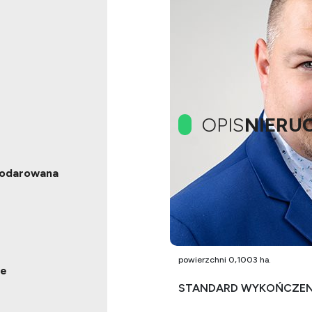
OPIS
NIERU
podarowana
OPIS OFERTY:
Na sprzedaż nieruchomość grunt
budynkiem niemieszkalnym (gosp
powierzchni 0,1003 ha.
ne
STANDARD WYKOŃCZEN