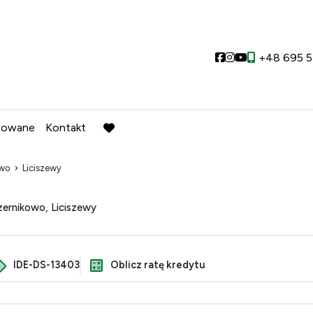
Social link
Social link
Social link
+48 695 5
wowane
Kontakt
favorite
owo
Liciszewy
ernikowo, Liciszewy
IDE-DS-13403
Oblicz ratę kredytu