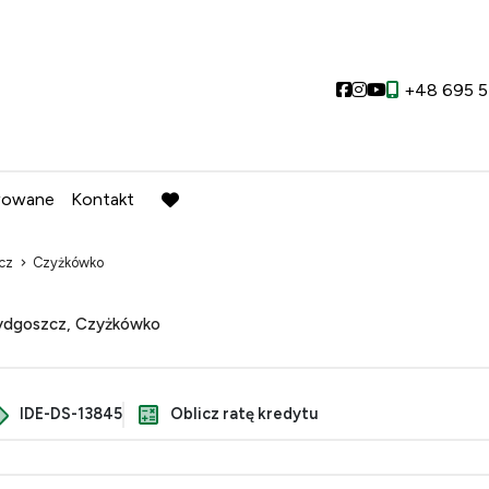
Social link
Social link
Social link
+48 695 5
wowane
Kontakt
favorite
cz
Czyżkówko
dgoszcz, Czyżkówko
IDE-DS-13845
Oblicz ratę kredytu