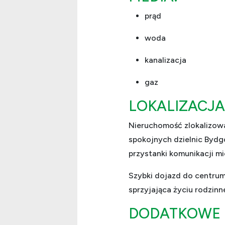
prąd
woda
kanalizacja
gaz
LOKALIZACJA
Nieruchomość zlokalizowa
spokojnych dzielnic Bydgo
przystanki komunikacji mi
Szybki dojazd do centrum 
sprzyjająca życiu rodzinn
DODATKOWE 