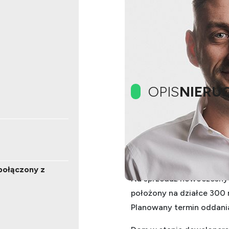
OPIS
NIERU
OPIS OFERTY:
Oferta bez prowizji od ku
biurze, aktualnie egzempla
połączony z
Na sprzedaż nowoczesny d
położony na działce 300 
Planowany termin oddania 