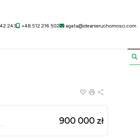
42 243
+48 512 216 502
agata@ideanieruchomosci.com
Dodaj do ulubionych
Drukuj
Udostępnij
900 000 zł