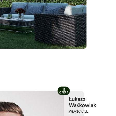
11
OFERT
Łukasz
Waśkowiak
WŁAŚCICIEL