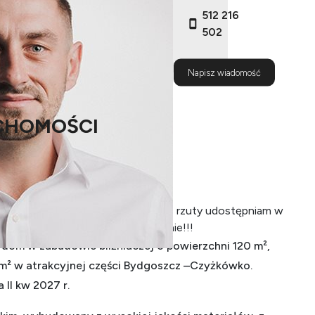
512 216
502
Napisz wiadomość
CHOMOŚCI
pującego. Wizualizacja przykładowa, rzuty udostępniam w
rze robocze. Zapraszam na spotkanie!!!
om w zabudowie bliźniaczej o powierzchni 120 m²,
m² w atrakcyjnej części
Bydgoszcz
–Czyżkówko.
II kw 2027 r.