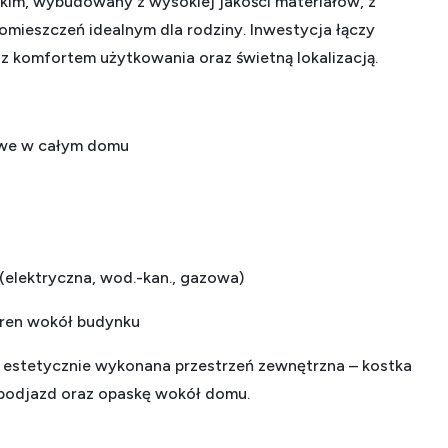
im, wybudowany z wysokiej jakości materiałów, z
mieszczeń idealnym dla rodziny. Inwestycja łączy
z komfortem użytkowania oraz świetną lokalizacją.
we w całym domu
 (elektryczna, wod.-kan., gazowa)
ren wokół budynku
estetycznie wykonana przestrzeń zewnętrzna – kostka
 podjazd oraz opaskę wokół domu.