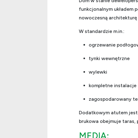
Dom w stanie dewelopersk
funkcjonalnym układem po
nowoczesną architekturę 
W standardzie m.in.:
ogrzewanie podłogo
tynki wewnętrzne
wylewki
kompletne instalacje
zagospodarowany te
Dodatkowym atutem jest 
brukowa obejmuje taras,
MEDIA: