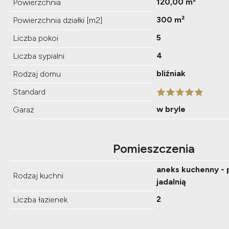
120,00 m²
Powierzchnia
300 m²
Powierzchnia działki [m2]
5
Liczba pokoi
4
Liczba sypialni
bliźniak
Rodzaj domu
Standard
w bryle
Garaż
Pomieszczenia
aneks kuchenny - 
Rodzaj kuchni
jadalnią
2
Liczba łazienek