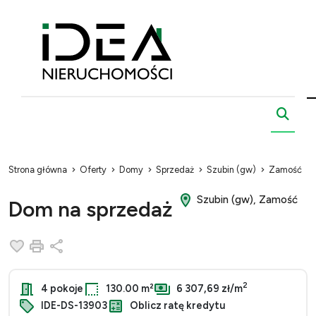
Strona główna
Oferty
Domy
Sprzedaż
Szubin (gw)
Zamość
Szubin (gw), Zamość
Dom na sprzedaż
Dodaj do ulubionych
Drukuj
Udostępnij
2
4 pokoje
130.00 m²
6 307,69 zł/m
IDE-DS-13903
Oblicz ratę kredytu