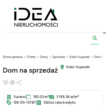
Strona główna
Oferty
Domy
Sprzedaż
Solec Kujawski
Solec Ku
Solec Kujawski
Dom na sprzedaż
Dodaj do ulubionych
Drukuj
Udostępnij
2
5 pokoi
150.03 m²
3 199,36 zł/m
IDE-DS-13787
Oblicz ratę kredytu