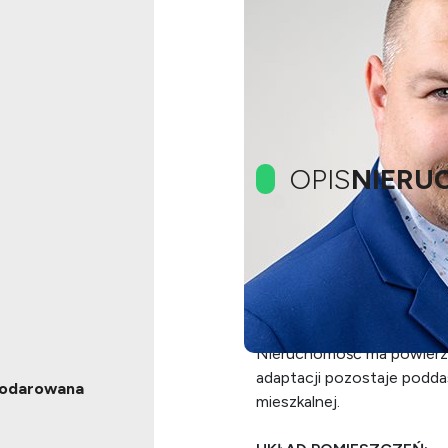
OPIS
NIERU
Tylko w naszym biurze!
OPIS OFERTY:
Na sprzedaż atrakcyjny do
Nieruchomość ma powierz
adaptacji pozostaje podd
podarowana
mieszkalnej.