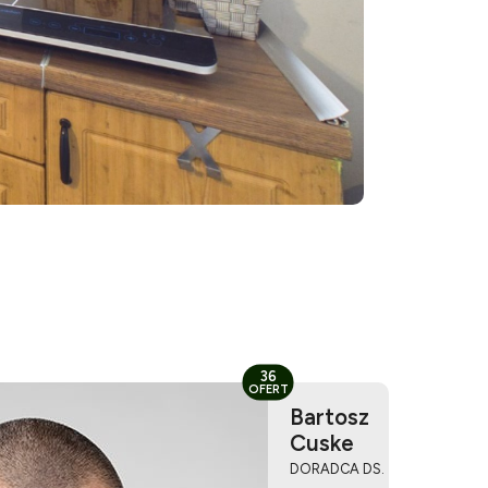
36
OFERT
Bartosz
Cuske
DORADCA DS.