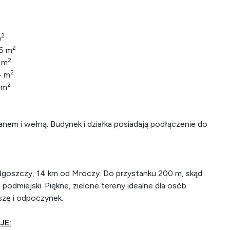
2
m
2
,6 m
2
5 m
2
4 m
2
 m
nem i wełną. Budynek i działka posiadają podłączenie do
goszczy, 14 km od Mroczy. Do przystanku 200 m, skąd
 podmiejski. Piękne, zielone tereny idealne dla osób
szę i odpoczynek.
JE: