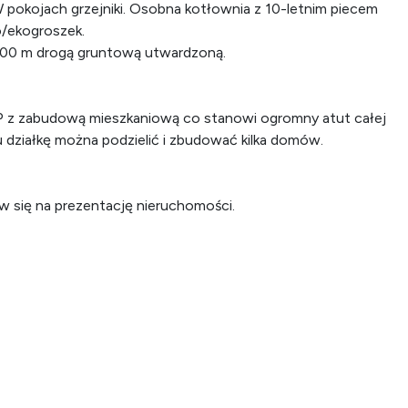
pokojach grzejniki. Osobna kotłownia z 10-letnim piecem
o/ekogroszek.
 200 m drogą gruntową utwardzoną.
P z zabudową mieszkaniową co stanowi ogromny atut całej
u działkę można podzielić i zbudować kilka domów.
w się na prezentację nieruchomości.