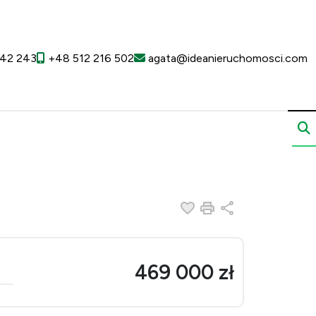
42 243
+48 512 216 502
agata@ideanieruchomosci.com
Dodaj do ulubionych
Drukuj
Udostępnij
469 000 zł