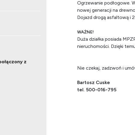
Ogrzewanie podłogowe. W 
nowej generacji na drewn
Dojazd drogą asfaltową i
WAŻNE!
Duża działka posiada MPZ
nieruchomości. Dzięki tem
połączony z
Nie czekaj, zadzwoń i umó
Bartosz Cuske
tel. 500-016-795