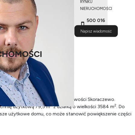
RYNKU
NIERUCHOMOŚCI
500 016
795
Napisz wiadomość
CHOMOŚCI
m bliźniak znajdujący się w miejscowości Skoraczewo
.
2
2
chnię użytkową 79,5 m
z działką o wielkości 3584 m
. Do
asze użytkowe domu, co może stanowić powiększenie części