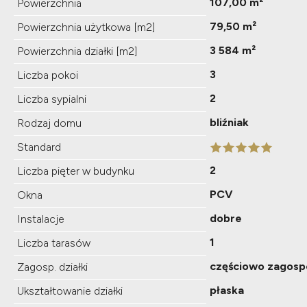
107,00 m²
Powierzchnia
79,50 m²
Powierzchnia użytkowa [m2]
3 584 m²
Powierzchnia działki [m2]
3
Liczba pokoi
2
Liczba sypialni
bliźniak
Rodzaj domu
Standard
2
Liczba pięter w budynku
PCV
Okna
dobre
Instalacje
1
Liczba tarasów
częściowo zagos
Zagosp. działki
płaska
Ukształtowanie działki