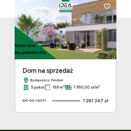
Dodaj do ulubionych
Dodaj do ulubi
Dom na sprzedaż
D
Bydgoszcz, Fordon
2
2
5 pokoi
159 m
7 950,00 zł/m
7 zł
1 261 347 zł
IDE-DS-14071
IDE