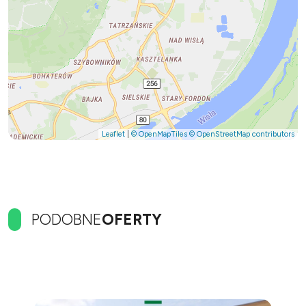
Leaflet
|
© OpenMapTiles
© OpenStreetMap contributors
PODOBNE
OFERTY