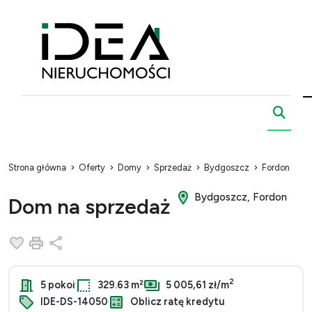
Strona główna
Oferty
Domy
Sprzedaż
Bydgoszcz
Fordon
Bydgoszcz, Fordon
Dom na sprzedaż
Dodaj do ulubionych
Drukuj
Udostępnij
2
5 pokoi
329.63 m²
5 005,61 zł/m
IDE-DS-14050
Oblicz ratę kredytu