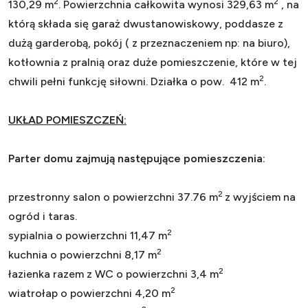
2
2
130,29 m
. Powierzchnia całkowita wynosi 329,63 m
, na
którą składa się garaż dwustanowiskowy, poddasze z
dużą garderobą, pokój ( z przeznaczeniem np: na biuro),
kotłownia z pralnią oraz duże pomieszczenie, które w tej
2
chwili pełni funkcję siłowni. Działka o pow. 412 m
.
UKŁAD POMIESZCZEŃ:
Parter domu zajmują następujące pomieszczenia:
2
przestronny salon o powierzchni 37.76 m
z wyjściem na
ogród i taras.
2
sypialnia o powierzchni 11,47 m
2
kuchnia o powierzchni 8,17 m
2
łazienka razem z WC o powierzchni 3,4 m
2
wiatrołap o powierzchni 4,20 m