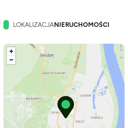
LOKALIZACJA
NIERUCHOMOŚCI
+
−