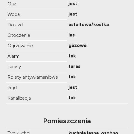
jest
Gaz
jest
Woda
asfaltowa/kostka
Dojazd
las
Otoczenie
gazowe
Ogrzewanie
tak
Alarm
taras
Tarasy
tak
Rolety antywłamaniowe
jest
Prąd
tak
Kanalizacja
Pomieszczenia
Typ kuchni
kuchnia jasna, osobno