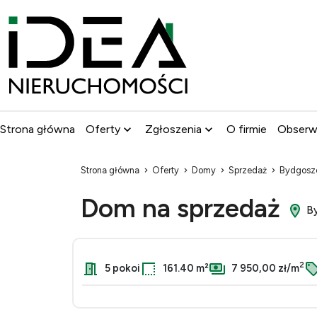
Strona główna
Oferty
Zgłoszenia
O firmie
Obser
Strona główna
Oferty
Domy
Sprzedaż
Bydgosz
Dom na sprzedaż
By
2
5 pokoi
161.40 m²
7 950,00 zł/m