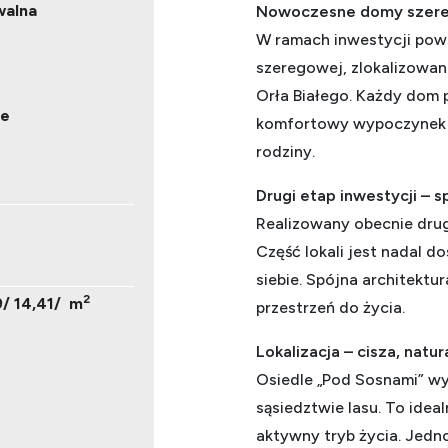
walna
Nowoczesne domy szerego
W ramach inwestycji pow
szeregowej, zlokalizowane
Orła Białego. Każdy dom 
ne
komfortowy wypoczynek na
rodziny.
Drugi etap inwestycji – 
Realizowany obecnie dru
Część lokali jest nadal d
siebie. Spójna architektu
2
9/ 14,41/ m
przestrzeń do życia.
Lokalizacja – cisza, natu
Osiedle „Pod Sosnami” w
sąsiedztwie lasu. To idea
aktywny tryb życia. Jedn