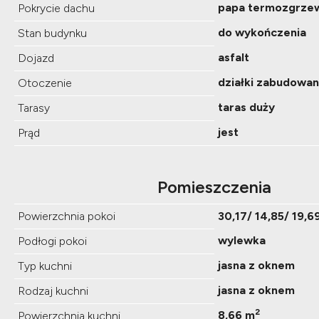
papa termozgrze
Pokrycie dachu
do wykończenia
Stan budynku
asfalt
Dojazd
działki zabudowa
Otoczenie
taras duży
Tarasy
jest
Prąd
Pomieszczenia
Powierzchnia pokoi
30,17/ 14,85/ 19,6
wylewka
Podłogi pokoi
jasna z oknem
Typ kuchni
jasna z oknem
Rodzaj kuchni
2
8,66 m
Powierzchnia kuchni