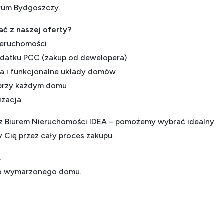
rum Bydgoszczy.
ć z naszej oferty?
nieruchomości
odatku PCC (zakup od dewelopera)
a i funkcjonalne układy domów
 przy każdym domu
izacja
z Biurem Nieruchomości IDEA – pomożemy wybrać idealny
Cię przez cały proces zakupu.
A
do wymarzonego domu.