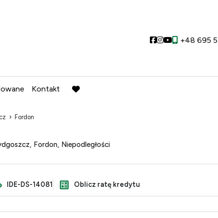
Social link
Social link
Social link
+48 695 5
wowane
Kontakt
favorite
cz
Fordon
dgoszcz, Fordon, Niepodległości
IDE-DS-14081
Oblicz ratę kredytu