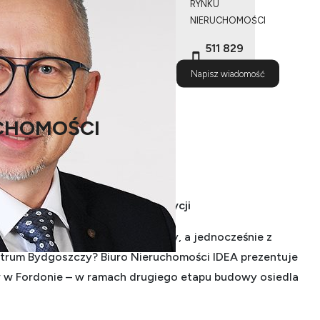
RYNKU
NIERUCHOMOŚCI
511 829
524
Napisz wiadomość
CHOMOŚCI
OMOŚCI IDEA
e „Pod Sosnami”, II etap inwestycji
u w spokojnej, zielonej okolicy, a jednocześnie z
trum Bydgoszczy? Biuro Nieruchomości IDEA prezentuje
w Fordonie – w ramach drugiego etapu budowy osiedla