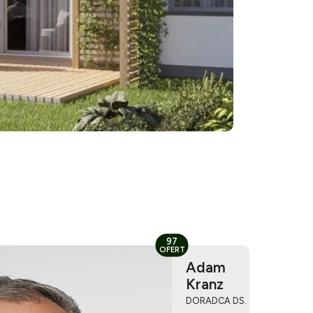
97
OFERT
Adam
Kranz
DORADCA DS.