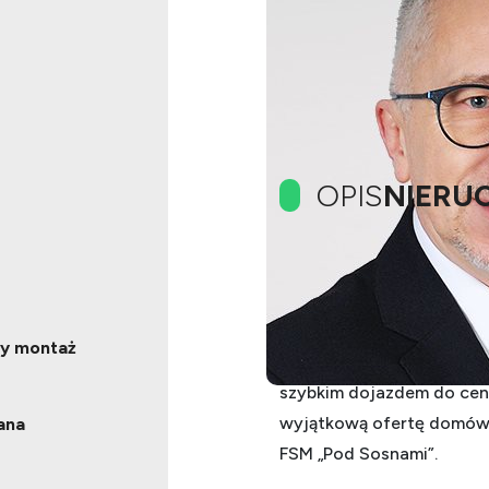
OPIS
NIERU
OFERTA BIURA NIERUCH
Domy w Fordonie – Osiedl
ły montaż
Szukasz nowoczesnego dom
szybkim dojazdem do cen
wyjątkową ofertę domów 
ana
FSM „Pod Sosnami”.