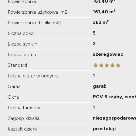
161,40 m²
Powierzchnia
161,40 m²
Powierzchnia użytkowa [m2]
363 m²
Powierzchnia działki [m2]
5
Liczba pokoi
3
Liczba sypialni
szeregowiec
Rodzaj domu
Standard
1
Liczba pięter w budynku
garaż
Garaż
PCV 3 szyby, ciep
Okna
1
Liczba tarasów
niezagospodarow
Zagosp. działki
prostokąt
Kształt działki