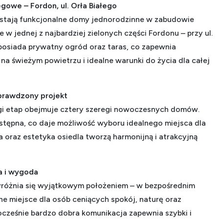
we – Fordon, ul. Orła Białego
stają funkcjonalne domy jednorodzinne w zabudowie
 w jednej z najbardziej zielonych części Fordonu – przy ul.
posiada prywatny ogród oraz taras, co zapewnia
 świeżym powietrzu i idealne warunki do życia dla całej
sprawdzony projekt
gi etap obejmuje cztery szeregi nowoczesnych domów.
ostępna, co daje możliwość wyboru idealnego miejsca dla
ra oraz estetyka osiedla tworzą harmonijną i atrakcyjną
ra i wygoda
yróżnia się wyjątkowym położeniem – w bezpośrednim
lne miejsce dla osób ceniących spokój, naturę oraz
ocześnie bardzo dobra komunikacja zapewnia szybki i