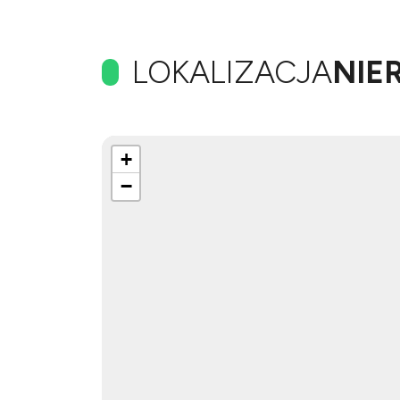
LOKALIZACJA
NIE
+
−