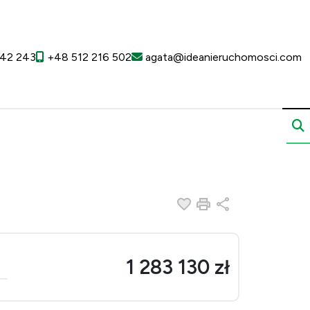
42 243
+48 512 216 502
agata@ideanieruchomosci.com
Dodaj do ulubionych
Drukuj
Udostępnij
1 283 130 zł