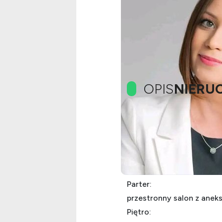
OPIS
NIERU
Na sprzedaż duży, energ
Pompa ciepła, fotowoltaika
Pow użytkowa ok 200 m2
Parter:
przestronny salon z aneks
Piętro: