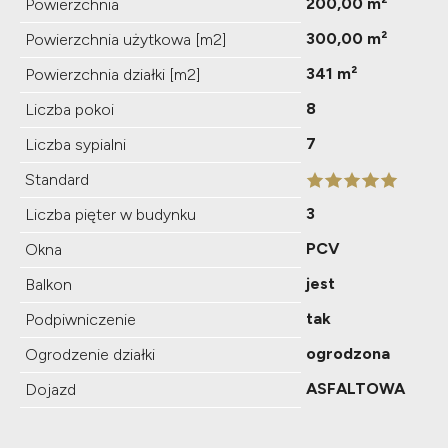
200,00 m²
Powierzchnia
300,00 m²
Powierzchnia użytkowa [m2]
341 m²
Powierzchnia działki [m2]
8
Liczba pokoi
7
Liczba sypialni
Standard
3
Liczba pięter w budynku
PCV
Okna
jest
Balkon
tak
Podpiwniczenie
ogrodzona
Ogrodzenie działki
ASFALTOWA
Dojazd