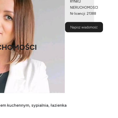
RYNKU
NIERUCHOMOŚCI
Nr licencji: 21388
790 201
Napisz wiadomość
135
CHOMOŚCI
ooszczędny dom na Osowej Górze.
, solary, monitoring.
em kuchennym, sypialnia, łazienka