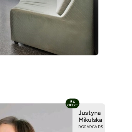
54
OFERT
Justyna
Mikulska
DORADCA DS.