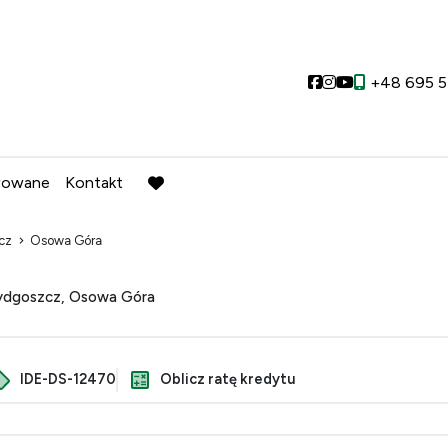
Social link
Social link
Social link
+48 695 5
wowane
Kontakt
favorite
cz
Osowa Góra
dgoszcz, Osowa Góra
IDE-DS-12470
Oblicz ratę kredytu