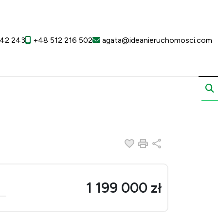
42 243
+48 512 216 502
agata@ideanieruchomosci.com
Dodaj do ulubionych
Drukuj
Udostępnij
1 199 000 zł