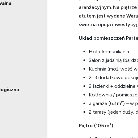
walna
aranżacyjnym. Na piętrze
atutem jest wydane
Waru
świetna opcja inwestycyj
Układ pomieszczeń
Parte
Hol + komunikacja
Salon z jadalnią (bard
Kuchnia (możliwość wyd
2–3 dodatkowe pokoje 
2 łazienki + oddzieln
logiczna
Kotłownia / pomieszc
3 garaże (63 m²) – w 
2 tarasy (jeden duży, 
Piętro (105 m²):