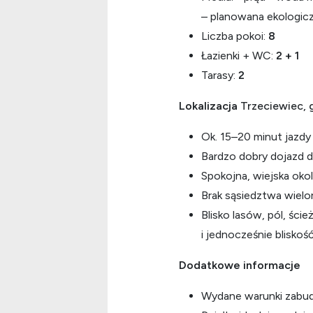
– planowana ekologic
Liczba pokoi:
8
Łazienki + WC:
2 + 1
Tarasy:
2
Lokalizacja
Trzeciewiec, 
Ok. 15–20 minut jazd
Bardzo dobry dojazd d
Spokojna, wiejska oko
Brak sąsiedztwa wielo
Blisko lasów, pól, ści
i jednocześnie bliskoś
Dodatkowe informacje
Wydane warunki zab