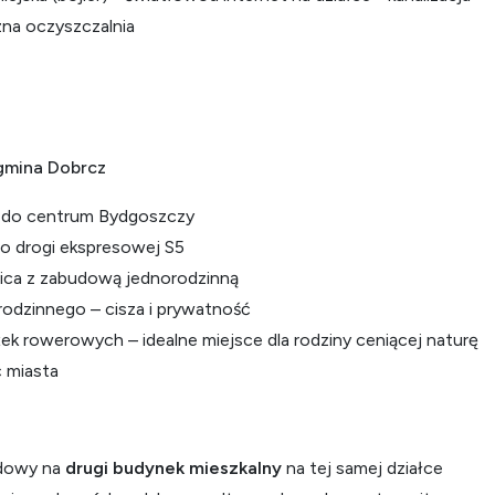
zna oczyszczalnia
gmina Dobrcz
y do centrum Bydgoszczy
o drogi ekspresowej S5
lica z zabudową jednorodzinną
rodzinnego – cisza i prywatność
eżek rowerowych – idealne miejsce dla rodziny ceniącej naturę
ć miasta
udowy na
drugi budynek mieszkalny
na tej samej działce