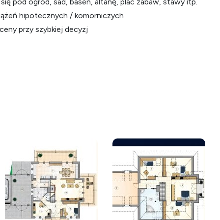
 się pod ogród, sad, basen, altanę, plac zabaw, stawy itp.
ciążeń hipotecznych / komorniczych
ceny przy szybkiej decyzj