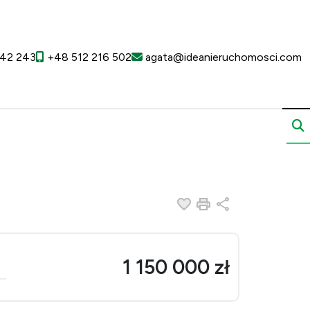
42 243
+48 512 216 502
agata@ideanieruchomosci.com
Dodaj do ulubionych
Drukuj
Udostępnij
1 150 000 zł