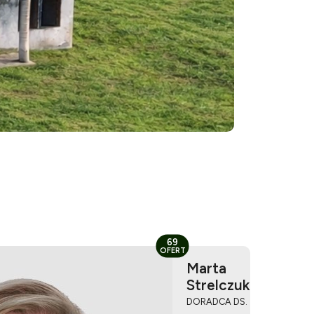
69
OFERT
Marta
Strelczuk
DORADCA DS.