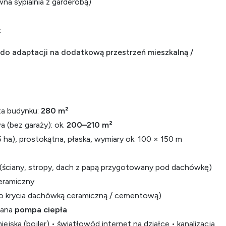
na sypialnia z garderobą)
z
do adaptacji na dodatkową przestrzeń mieszkalną /
ta budynku:
280 m²
 (bez garaży): ok.
200–210 m²
5 ha), prostokątna, płaska, wymiary ok. 100 × 150 m
 (ściany, stropy, dach z papą przygotowany pod dachówkę)
eramiczny
o krycia dachówką ceramiczną / cementową)
iana
pompa ciepła
iejska (bojler) • światłowód internet na działce • kanalizacja