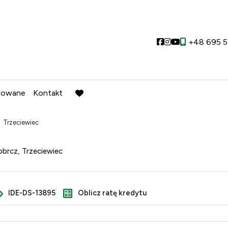
Social link
Social link
Social link
+48 695 5
wowane
Kontakt
favorite
Trzeciewiec
brcz, Trzeciewiec
IDE-DS-13895
Oblicz ratę kredytu