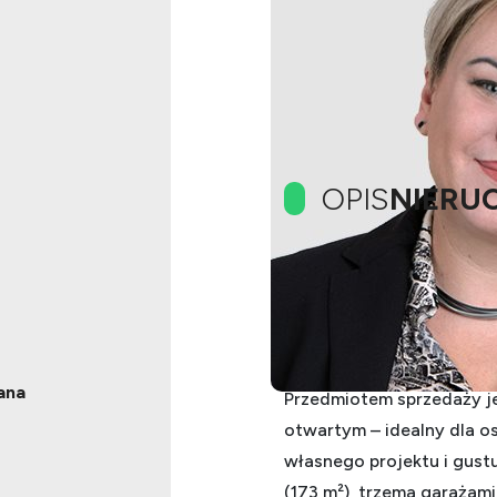
OPIS
NIERU
NA SPRZEDAŻ – KLIMA
000 zł
280 m² | 8 pokoi | 
Opis oferty
ana
Przedmiotem sprzedaży j
otwartym – idealny dla 
własnego projektu i gust
(173 m²), trzema garażam