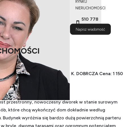
RYNKU
NIERUCHOMOŚCI
510 778
487
Napisz wiadomość
CHOMOŚCI
TYCZNY DWOREK W TRZECIEWCU K. DOBRCZA
Cena: 1 150
3 garaże | działka 1,5 ha
est przestronny, nowoczesny dworek w stanie surowym
osób, które chcą wykończyć dom dokładnie według
u. Budynek wyróżnia się bardzo dużą powierzchnią parteru
i w bryle, dwoma tarasami oraz ogromnym potencjałem