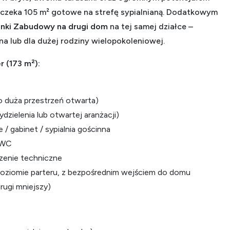
 czeka 105 m² gotowe na strefę sypialnianą. Dodatkowym
nki Zabudowy na drugi dom
na tej samej działce –
na lub dla dużej rodziny wielopokoleniowej.
r (173 m²):
zo duża przestrzeń otwarta)
zielenia lub otwartej aranżacji)
/ gabinet / sypialnia gościnna
e WC
zenie techniczne
poziomie parteru, z bezpośrednim wejściem do domu
drugi mniejszy)