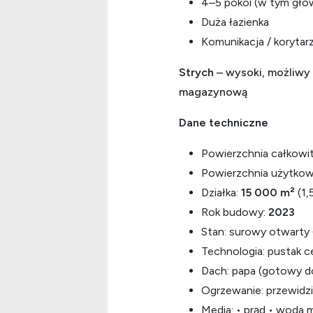
4–5 pokoi (w tym głów
Duża łazienka
Komunikacja / korytar
Strych
– wysoki, możliwy 
magazynową
Dane techniczne
Powierzchnia całkowi
Powierzchnia użytkowa
Działka:
15 000 m²
(1,
Rok budowy:
2023
Stan: surowy otwarty
Technologia: pustak c
Dach: papa (gotowy d
Ogrzewanie: przewidz
Media: • prąd • woda m