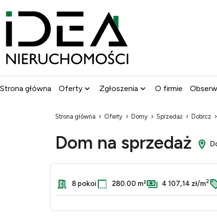
Strona główna
Oferty
Zgłoszenia
O firmie
Obser
Strona główna
Oferty
Domy
Sprzedaż
Dobrcz
Dom na sprzedaż
Do
2
8 pokoi
280.00 m²
4 107,14 zł/m