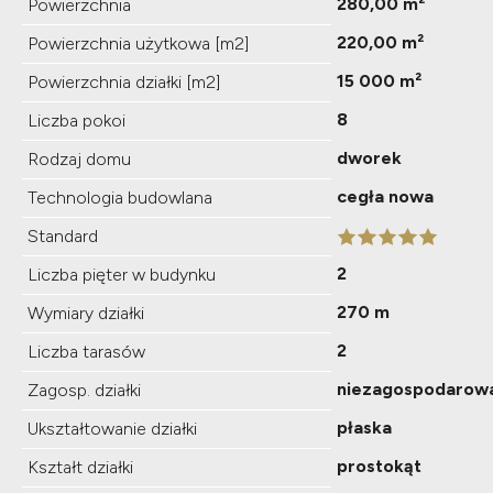
280,00 m²
Powierzchnia
220,00 m²
Powierzchnia użytkowa [m2]
15 000 m²
Powierzchnia działki [m2]
8
Liczba pokoi
dworek
Rodzaj domu
cegła nowa
Technologia budowlana
Standard
2
Liczba pięter w budynku
270 m
Wymiary działki
2
Liczba tarasów
niezagospodarow
Zagosp. działki
płaska
Ukształtowanie działki
prostokąt
Kształt działki